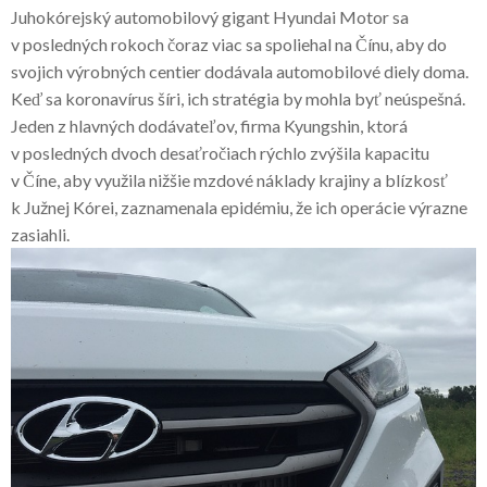
Juhokórejský automobilový gigant Hyundai Motor sa
v posledných rokoch čoraz viac sa spoliehal na Čínu, aby do
svojich výrobných centier dodávala automobilové diely doma.
Keď sa koronavírus šíri, ich stratégia by mohla byť neúspešná.
Jeden z hlavných dodávateľov, firma Kyungshin, ktorá
v posledných dvoch desaťročiach rýchlo zvýšila kapacitu
v Číne, aby využila nižšie mzdové náklady krajiny a blízkosť
k Južnej Kórei, zaznamenala epidémiu, že ich operácie výrazne
zasiahli.