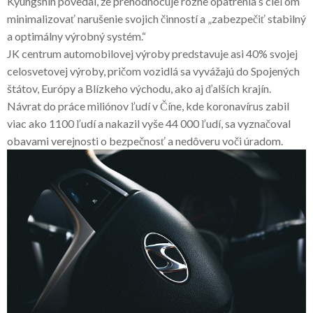
Kyungshin povedal, že prehodnocuje rôzne opatrenia s cieľom
minimalizovať narušenie svojich činností a „zabezpečiť stabilný
a optimálny výrobný systém.“
JK centrum automobilovej výroby predstavuje asi 40% svojej
celosvetovej výroby, pričom vozidlá sa vyvážajú do Spojených
štátov, Európy a Blízkeho východu, ako aj ďalších krajín.
Návrat do práce miliónov ľudí v Číne, kde koronavírus zabil
viac ako 1100 ľudí a nakazil vyše 44 000 ľudí, sa vyznačoval
obavami verejnosti o bezpečnosť a nedôveru voči úradom.