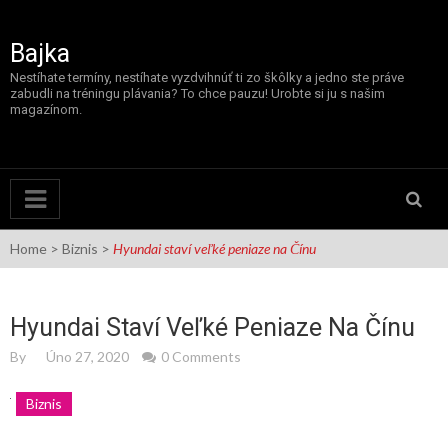
Skip
to
content
Bajka
Nestíhate termíny, nestíhate vyzdvihnúť ti zo škôlky a jedno ste práve
zabudli na tréningu plávania? To chce pauzu! Urobte si ju s našim
magazínom.
Home
>
Biznis
>
Hyundai staví veľké peniaze na Čínu
Hyundai Staví Veľké Peniaze Na Čínu
By
Úno 27, 2020
0 Comments
Biznis