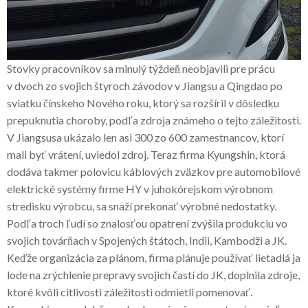
Stovky pracovníkov sa minulý týždeň neobjavili pre prácu
v dvoch zo svojich štyroch závodov v Jiangsu a Qingdao po
sviatku čínskeho Nového roku, ktorý sa rozšíril v dôsledku
prepuknutia choroby, podľa zdroja známeho o tejto záležitosti.
V Jiangsusa ukázalo len asi 300 zo 600 zamestnancov, ktorí
mali byť vrátení, uviedol zdroj. Teraz firma Kyungshin, ktorá
dodáva takmer polovicu káblových zväzkov pre automobilové
elektrické systémy firme HY v juhokórejskom výrobnom
stredisku výrobcu, sa snaží prekonať výrobné nedostatky.
Podľa troch ľudí so znalosťou opatrení zvýšila produkciu vo
svojich továrňach v Spojených štátoch, Indii, Kambodži a JK.
Keďže organizácia za plánom, firma plánuje používať lietadlá ja
lode na zrýchlenie prepravy svojich častí do JK, doplnila zdroje,
ktoré kvôli citlivosti záležitosti odmietli pomenovať.