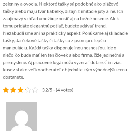
zeleniny a ovocia. Niektoré tašky sú podobné ako plážové
tašky alebo majú tvar kabelky, dizajn z imitácie juty a iné. Ich
zaujímavý vzhľad umožňuje nosiť aj na bežné nosenie. Ak k
tomu pridáte elegantnú potlač, budete udávať trend.
Nezabudli sme ani na praktický aspekt. Ponúkame aj skladacie
tašky, darčekové tašky či tašky so zipsom pre lepšiu
manipuláciu. Každá taška disponuje inou nosnosťou. Ide o
niečo, čo bude mať len ten človek alebo firma, čiže jedinečné a
premyslené. Aj pracovné logá môžu vyzerať dobre. Čím viac
kusov si ako veľkoodberateľ objednáte, tým výhodnejšiu cenu
dostanete.
3.2/5 - (4 votes)