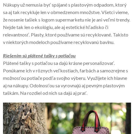
Nákupy už nemusia byť spájané s plastovým odpadom, ktorý
sa aj tak recykluje len v obmedzenom množstve. Všetci vieme,
že nosenie tašiek s logom supermarketu nie je ani veľmi trendy.
Nejde tak len o ekológiu, ale aj estetické hľadisko či
relevantnosť. Plasty, ktoré používame sú recyklované. Takisto
v niektorých modeloch používame recyklovanú bavlnu.
Riešením sú
plátené tašky s potlačou
Plátené tašky s potlačou sa dajú krásne personalizovať.
Ponúkame ich v rôznych veľkostiach, farbách a samozrejme s
možnosťou potlače podľa svojho výberu. Využijete ich hlavne
aj na nákupy. Odolnosťou sa vyrovnajú aj pevným plastovým
taškám. Na rozdiel od nich sa dajú aj prať.