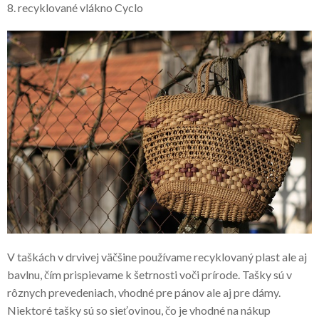
8. recyklované vlákno Cyclo
V taškách v drvivej väčšine používame recyklovaný plast ale aj
bavlnu, čím prispievame k šetrnosti voči prírode. Tašky sú v
rôznych prevedeniach, vhodné pre pánov ale aj pre dámy.
Niektoré tašky sú so sieťovinou, čo je vhodné na nákup