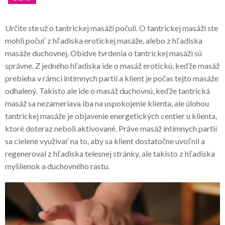
Určite ste už o tantrickej masáži počuli. O tantrickej masáži ste
mohli počuť z hľadiska erotickej masáže, alebo z hľadiska
masáže duchovnej. Obidve tvrdenia o tantrickej masáži sú
správne. Z jedného hľadiska ide o masáž erotickú, keďže masáž
prebieha v rámci intímnych partií a klient je počas tejto masáže
odhalený. Takisto ale ide o masáž duchovnú, keďže tantrická
masáž sa nezameriava iba na uspokojenie klienta, ale úlohou
tantrickej masáže je objavenie energetických centier u klienta,
ktoré doteraz neboli aktivované. Práve masáž intímnych partií
sa cielene využívať na to, aby sa klient dostatočne uvoľnil a
regeneroval z hľadiska telesnej stránky, ale takisto z hľadiska
myšlienok a duchovného rastu.