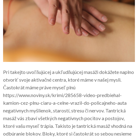
Pri takejto uvoľňujúcej a ukľudňujúcej masáži dokážete naplno
otvoriť svoje aktivačné centra, ktoré máme v našej mysli.
Častokrát máme práve myseľ plnú
https://www.noviny.sk/krimi/285658-video-predbiehal-
kamion-cez-plnu-ciaru-a-celne-vrazil-do-policajneho-auta
negatívnych myšlienok, starostí, stresu či nervov. Tantrická
masáž vás zbaví všetkých negatívnych pocitov a postojov,
ktoré vašu myseľ trápia. Takisto je tantrická masáž vhodná na
odbúranie blokov. Bloky, ktoré si častokrát so sebou nesieme