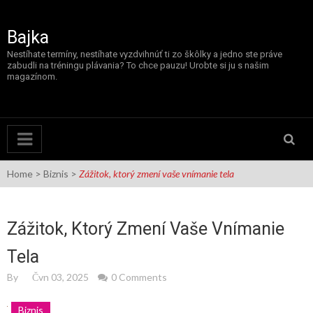
Skip
to
content
Bajka
Nestíhate termíny, nestíhate vyzdvihnúť ti zo škôlky a jedno ste práve
zabudli na tréningu plávania? To chce pauzu! Urobte si ju s našim
magazínom.
Home
>
Biznis
>
Zážitok, ktorý zmení vaše vnímanie tela
Zážitok, Ktorý Zmení Vaše Vnímanie
Tela
By
Čvn 03, 2025
0 Comments
Biznis