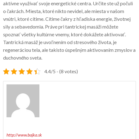
aktívne využívať svoje energetické centra. Určite ste už počuli
o čakrách. Miesta, ktoré nikto nevidel, ale miesta v našom
vnútri, ktoré cítime. Cítime čakry z hľadiska energie, životnej
sily a sebavedomia. Práve pri tantrickej masáži môžete
spoznať všetky kultúrne vnemy, ktoré dokážete aktivovať.
Tantrická masáž je uvoľnením od stresového života, je
regeneráciou tela, ale takisto úspešným aktivovaním zmyslov a
duchovného sveta.
4.4/5 - (8 votes)
http://www.bajka.sk